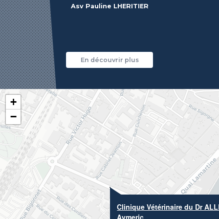
Asv Pauline LHERITIER
En découvrir plus
+
−
Clinique Vétérinaire du Dr A
Aymeric